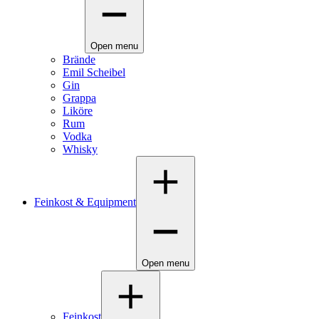
Open menu
Brände
Emil Scheibel
Gin
Grappa
Liköre
Rum
Vodka
Whisky
Feinkost & Equipment
Open menu
Feinkost