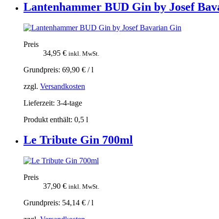
Lantenhammer BUD Gin by Josef Bav
Preis
34,95
€
inkl. MwSt.
Grundpreis:
69,90
€
/
l
zzgl.
Versandkosten
Lieferzeit:
3-4-tage
Produkt enthält: 0,5
l
Le Tribute Gin 700ml
Preis
37,90
€
inkl. MwSt.
Grundpreis:
54,14
€
/
l