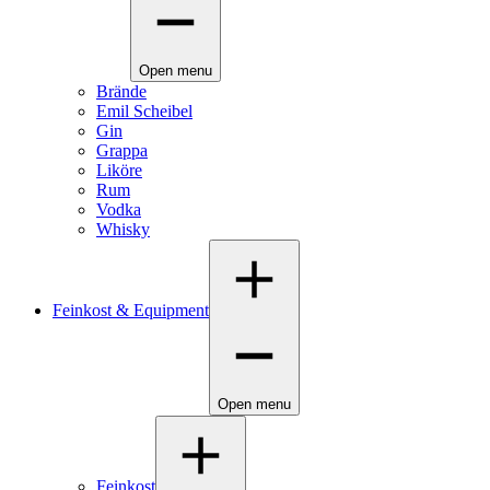
Open menu
Brände
Emil Scheibel
Gin
Grappa
Liköre
Rum
Vodka
Whisky
Feinkost & Equipment
Open menu
Feinkost