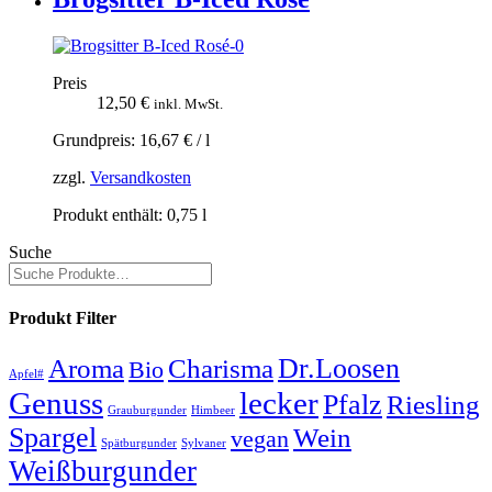
Preis
12,50
€
inkl. MwSt.
Grundpreis:
16,67
€
/
l
zzgl.
Versandkosten
Produkt enthält: 0,75
l
Suche
Produkt Filter
Dr.Loosen
Aroma
Charisma
Bio
Apfel#
Genuss
lecker
Pfalz
Riesling
Grauburgunder
Himbeer
Spargel
Wein
vegan
Spätburgunder
Sylvaner
Weißburgunder