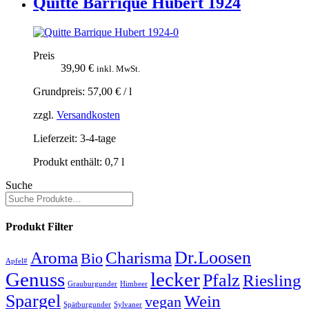
Quitte Barrique Hubert 1924
Preis
39,90
€
inkl. MwSt.
Grundpreis:
57,00
€
/
l
zzgl.
Versandkosten
Lieferzeit:
3-4-tage
Produkt enthält: 0,7
l
Suche
Produkt Filter
Dr.Loosen
Aroma
Charisma
Bio
Apfel#
Genuss
lecker
Pfalz
Riesling
Grauburgunder
Himbeer
Spargel
Wein
vegan
Spätburgunder
Sylvaner