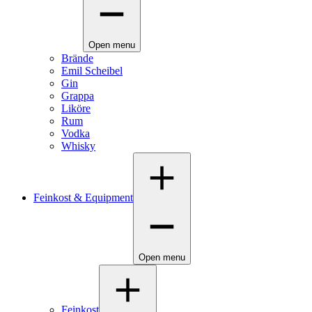
Open menu
Brände
Emil Scheibel
Gin
Grappa
Liköre
Rum
Vodka
Whisky
Feinkost & Equipment
Open menu
Feinkost