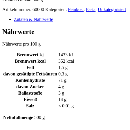
Artikelnummer:
60000
Kategorien:
Feinkost
,
Pasta
,
Unkategorisiert
Zutaten & Nährwerte
Nährwerte
Nährwerte pro 100 g
Brennwert kj
1433
kJ
Brennwert kcal
352
kcal
Fett
1,5
g
davon
gesättigte Fettsäuren
0,3
g
Kohlenhydrate
71
g
davon
Zucker
4
g
Ballaststoffe
3
g
Eiweiß
14
g
Salz
< 0,01
g
Nettofüllmenge
500 g