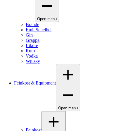
Open menu
Brände
Emil Scheibel
Gin
Grappa
Liköre
Rum
Vodka
Whisky
Feinkost & Equipment
Open menu
Feinkost