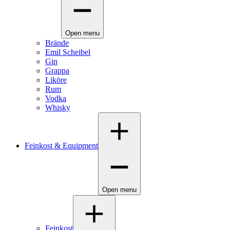
Open menu
Brände
Emil Scheibel
Gin
Grappa
Liköre
Rum
Vodka
Whisky
Feinkost & Equipment
Open menu
Feinkost