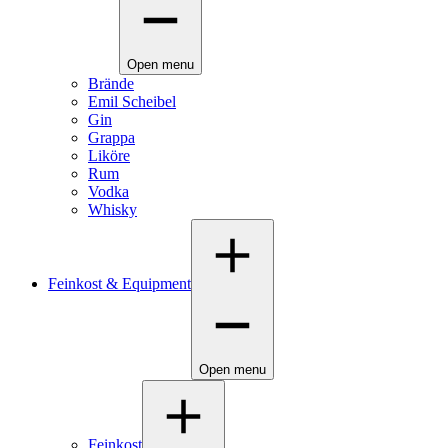
Open menu
Brände
Emil Scheibel
Gin
Grappa
Liköre
Rum
Vodka
Whisky
Feinkost & Equipment
Open menu
Feinkost