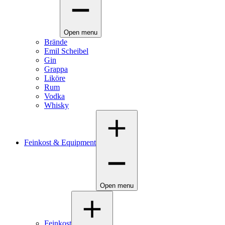
Open menu
Brände
Emil Scheibel
Gin
Grappa
Liköre
Rum
Vodka
Whisky
Feinkost & Equipment
Open menu
Feinkost