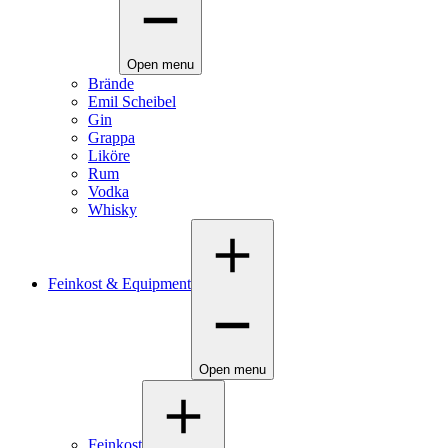
Open menu
Brände
Emil Scheibel
Gin
Grappa
Liköre
Rum
Vodka
Whisky
Feinkost & Equipment
Open menu
Feinkost