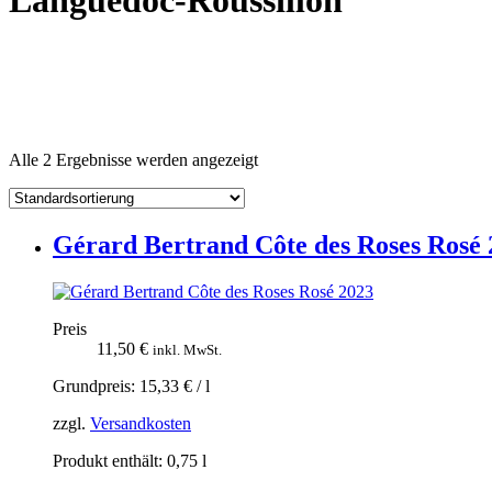
Languedoc-Roussillon
Alle 2 Ergebnisse werden angezeigt
Gérard Bertrand Côte des Roses Rosé 
Preis
11,50
€
inkl. MwSt.
Grundpreis:
15,33
€
/
l
zzgl.
Versandkosten
Produkt enthält: 0,75
l