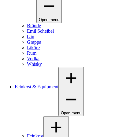
Open menu
Brände
Emil Scheibel
Gin
Grappa
Liköre
Rum
Vodka
Whisky
Feinkost & Equipment
Open menu
Feinkost