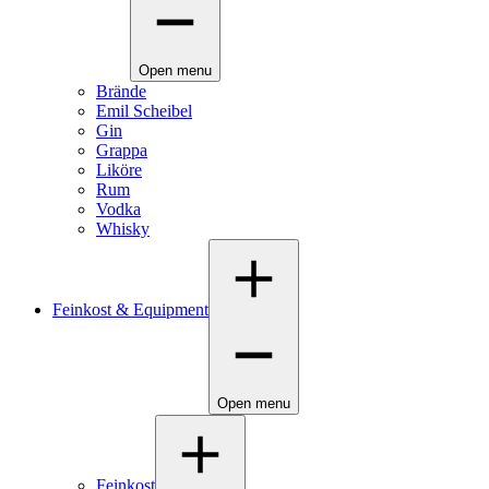
Open menu
Brände
Emil Scheibel
Gin
Grappa
Liköre
Rum
Vodka
Whisky
Feinkost & Equipment
Open menu
Feinkost