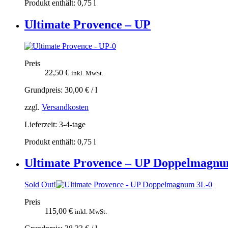
Produkt enthält: 0,75
l
Ultimate Provence – UP
Preis
22,50
€
inkl. MwSt.
Grundpreis:
30,00
€
/
l
zzgl.
Versandkosten
Lieferzeit:
3-4-tage
Produkt enthält: 0,75
l
Ultimate Provence – UP Doppelmagn
Sold Out!
Preis
115,00
€
inkl. MwSt.