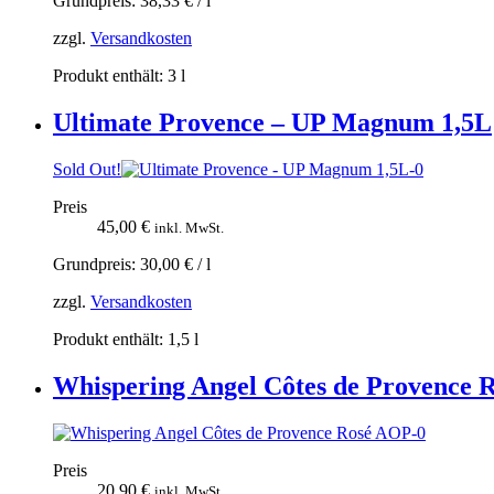
Grundpreis:
38,33
€
/
l
zzgl.
Versandkosten
Produkt enthält: 3
l
Ultimate Provence – UP Magnum 1,5L
Sold Out!
Preis
45,00
€
inkl. MwSt.
Grundpreis:
30,00
€
/
l
zzgl.
Versandkosten
Produkt enthält: 1,5
l
Whispering Angel Côtes de Provence 
Preis
20,90
€
inkl. MwSt.