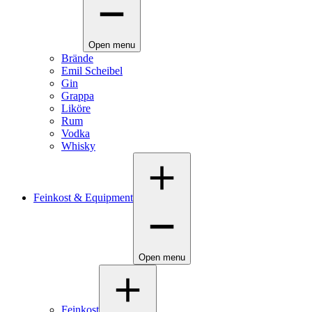
Open menu
Brände
Emil Scheibel
Gin
Grappa
Liköre
Rum
Vodka
Whisky
Feinkost & Equipment
Open menu
Feinkost