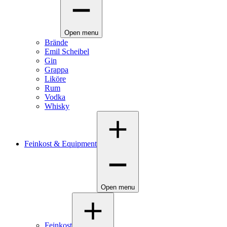
Open menu
Brände
Emil Scheibel
Gin
Grappa
Liköre
Rum
Vodka
Whisky
Feinkost & Equipment
Open menu
Feinkost